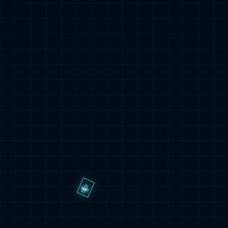
来恢复状态。目前，很难看到他恢复到我们所熟知的
水平。只有时间才能证明他是否能重回巅峰。
在对阵梅斯的比赛中，摩纳哥主教练波科尼奥利安排
博格巴首发出场，希望他能为球队带来活力。然而，
博格巴的表现并未达到预期，他在场上显得有些吃
力，未能完全融入球队的战术体系。尽管如此，波科
尼奥利仍然对博格巴充满信心，他相信随着时间的推
移，博格巴能够找回最佳状态，为摩纳哥做出更大的
贡献。
法蒂的绝杀
本场比赛，摩纳哥赢得并不轻松，法蒂在比赛最后时
刻的进球帮助球队惊险获胜。法蒂本赛季从巴塞罗那
租借加盟摩纳哥，他的表现备受关注。在有限的出场