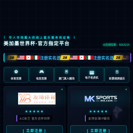
首页
法甲
文章详情
三年后，法国媒体评论：博格巴
已无法在法甲立足
admin
2026-05-09
127