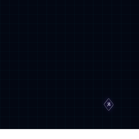
前太阳球员欧文斯将加盟法甲联
赛，他的欧洲表现如何？
2025-07-27 09:30:09
曝曼联希望本月落实加纳乔下家筹
钱买人！阿莫林敲打铁闸，别只决
赛才出现
2025-07-27 09:30:07
拉波尔塔谈新诺坎普球场重启，梅
西的回归将成为特别瞬间
2025-07-27 09:30:08
巴萨下达逐客令，11年功勋失宠！
被弗里克撤销队长，88%球迷赞成