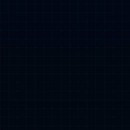
星空·综合(体育中国)官方网站
若昂·佩德罗或随切尔西无缘欧冠而离队，赖特·菲利普斯建议他加盟巴萨能开云破雾
国米中场升级计划曝光：萨内蒂好友之子是第一选，齐沃想要全能将
不出意外，阿森纳将夺得欧冠冠军！
【重磅辩论】阿森纳若问鼎双冠，能否超越“不败之师”的传奇地位？你的看法是？
回购暗藏玄机！国米2300万欧迎回斯坦科维奇，账面仅记1300万欧?
热门文章