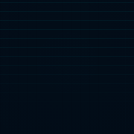
时间里，法蒂展现出了一定的潜力，他的速度和突破
能力为摩纳哥的进攻端增添了新的活力。这粒绝杀进
球无疑将增强法蒂的信心，并有助于他在摩纳哥站稳
脚跟。
对于梅斯来说，本场失利意味着他们提前降级。整个
赛季，梅斯的表现都未能达到预期，他们在攻防两端
都存在明显的问题。尽管球队在赛季中做出了调整，
但未能改变颓势。降级对于梅斯来说是一个沉重的打
击，他们需要在下赛季重新出发，争取重返法甲联
赛。
上一篇：
1-2惜败，1-0！
下一篇：
西甲第34轮前
西甲大获全胜！五队冲
瞻：阿拉维斯主场迎战
击欧冠正赛，德甲仍有
毕尔巴鄂竞技
机会，期待绝杀