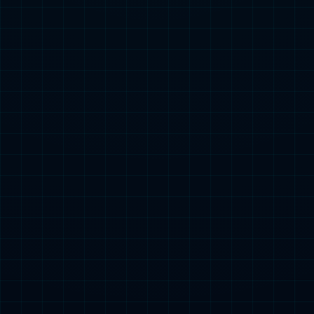
不出意外，阿森纳将夺得欧
【重磅辩论】阿森纳若问鼎
冠冠军！
双冠，能否超越“不败之
师”的传奇地位？你的看法
是？
标签列表
星空·综合(体育中国)官方网站